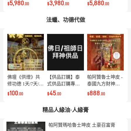
ket
金箔版）
5,980
3,980
5,880
$
.00
$
.00
$
.00
法蠟、功德代做
佛壇《供燈》共
【供品訂購】泰
帕阿贊魯士坤皮 -
修功德 1天/7天/30
式供品訂購專區
泰國九方財神開
天
（多種類選擇）
運法蠟供盤儀式
100
45
888
$
.00
$
.00
$
.00
請提前1天預訂
精品人緣油·人緣膏
帕阿贊瑪哈魯士坤皮 土豪召富膏