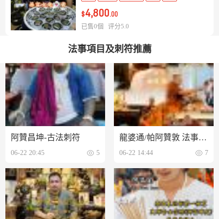
4,800
$
.00
已售0個
评分5.0
法事項目及刺符推薦
阿贊昌坤-古法刺符
龍婆通/帕阿贊敦 法事項目介紹
06-22 20:45
5
06-22 14:44
7