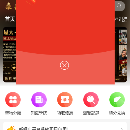
四面神
龍婆通
首页
高僧佛牌
法師聖物
人緣聖物
供佛前燈
神通算
聖物分類
知識學院
領取優惠
瀏覽記錄
積分兌換
WhatsApp客服：(852)61591593
泰喜殿屯門門市可以預約上香拜佛！
新網店平台系統現已啟用！