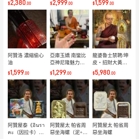
2,380
2,999
1,599
$
.00
$
.00
$
.00
阿贊洛 濃縮偷心
亞庫玉嬌 南蠻比
龍婆魯士禁聘/坤
油
亞神尼隆魅力人
皮・招財大黃蜂
緣油
（入藏含金符
1,599
1,299
5,980
$
.00
$
.00
$
.00
管）
阿贊屋泰《อินรา
阿贊屋太 帕省周
阿贊屋太 帕省周
คะ（因拉卡）Loc
惡坐海螺（泥+真
惡坐海螺