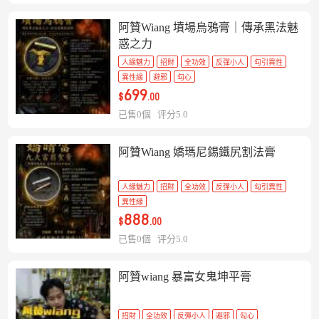
阿贊Wiang 墳場烏鴉膏｜傳承黑法魅
惑之力
人緣魅力
招財
全功效
反彈小人
勾引異性
異性緣
避邪
勾心
699
$
.00
已售0個
评分5.0
阿贊Wiang 嬌瑪尼錫鐵尻割法膏
人緣魅力
招財
全功效
反彈小人
勾引異性
異性緣
888
$
.00
已售0個
评分5.0
阿贊wiang 暴富女鬼坤平膏
招財
全功效
反彈小人
避邪
勾心