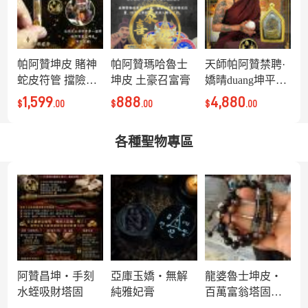
帕阿贊坤皮 賭神
帕阿贊瑪哈魯士
天師帕阿贊禁聘·
蛇皮符管 擋險擋
坤皮 土豪召富膏
嬌晴duang坤平佛
官非
牌
1,599
888
4,880
$
.00
$
.00
$
.00
各種聖物專區
阿贊昌坤・手刻
亞庫玉嬌・無解
龍婆魯士坤皮・
水蛭吸財塔固
純雅妃膏
百萬富翁塔固手
鍊