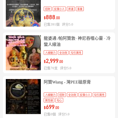
招財
反彈小人
昇運
事業
888
$
.00
已售391個
评分5.0
龍婆通 /帕阿贊敦· 神尼吞噬心靈 · 冷
蠻人緣油
人緣魅力
全功效
勾引異性
2,999
$
.00
已售70支
评分5.0
阿贊Wiang - 灣PEE碰原膏
人緣魅力
招財
全功效
反彈小人
勾引異性
異性緣
勾心
699
$
.00
已售0個
评分5.0