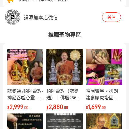
請必須添加WeChat客服：thaiheiamulet
請添加本店微信
关注
推薦聖物專區
龍婆通 /帕阿贊敦·
帕阿贊敦（龍婆
帕阿贊星・捨朗
神尼吞噬心靈 · 冷
通）｜佛曆2567
建食瞓虎塔固符
蠻人緣油
【旭柯唷古】頂
管
2,999
2,880
1,699
$
.00
$
.00
$
.00
級佩戴聖｜多種
材質