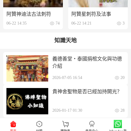
阿贊神迪法古法刺符
阿贊星刺符及法事
06-22 14:35
74
06-22 14:21
3
知識天地
義德善堂・泰國捐棺文化與功德
介紹
2026-07-05 16:54
20
貴神舍聖物是否已經加持開光？
2026-01-17 01:30
28
首页
分類
購物車
會員中心
WhatsApp我